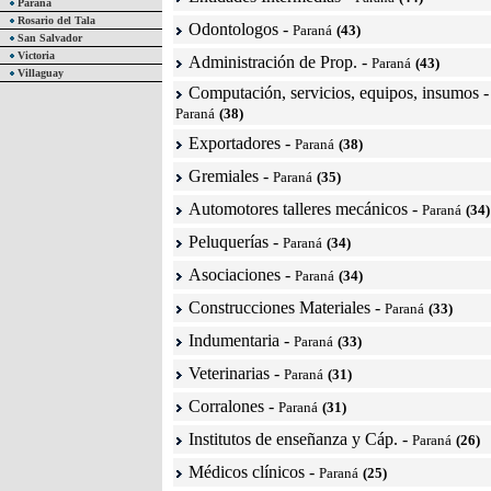
Paraná
Rosario del Tala
Odontologos
-
Paraná
(43)
San Salvador
Victoria
Administración de Prop.
-
Paraná
(43)
Villaguay
Computación, servicios, equipos, insumos
-
Paraná
(38)
Exportadores
-
Paraná
(38)
Gremiales
-
Paraná
(35)
Automotores talleres mecánicos
-
Paraná
(34)
Peluquerías
-
Paraná
(34)
Asociaciones
-
Paraná
(34)
Construcciones Materiales
-
Paraná
(33)
Indumentaria
-
Paraná
(33)
Veterinarias
-
Paraná
(31)
Corralones
-
Paraná
(31)
Institutos de enseñanza y Cáp.
-
Paraná
(26)
Médicos clínicos
-
Paraná
(25)