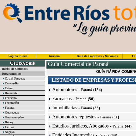
Página Inicial
Turismo
Guía de Empresas y Servicios
La
Guía Comercial de Paraná
Inicial de Ciudades
GUÍA RÁPIDA COMER
Departamentos
C. del Uruguay
LISTADO DE EMPRESAS Y PROFES
Concordia
Colón
Automotores
-
Paraná
(134)
Diamante
Farmacias
-
Feliciano
Paraná
(58)
Federación
Inmobiliarias
-
Paraná
(55)
Federal
Gualeguay
Automotores repuestos
-
Paraná
(51)
Gualeguaychú
Ibicuy
Estudios Jurídicos, Abogados
-
Paraná
(44)
La Paz
Nogoyá
Entidades Intermedias
-
Paraná
(44)