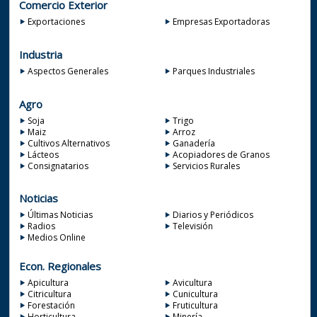
Comercio Exterior
Exportaciones
Empresas Exportadoras
Industria
Aspectos Generales
Parques Industriales
Agro
Soja
Trigo
Maiz
Arroz
Cultivos Alternativos
Ganadería
Lácteos
Acopiadores de Granos
Consignatarios
Servicios Rurales
Noticias
Últimas Noticias
Diarios y Periódicos
Radios
Televisión
Medios Online
Econ. Regionales
Apicultura
Avicultura
Citricultura
Cunicultura
Forestación
Fruticultura
Horticultura
Minería