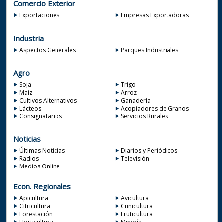
Comercio Exterior
Exportaciones
Empresas Exportadoras
Industria
Aspectos Generales
Parques Industriales
Agro
Soja
Trigo
Maiz
Arroz
Cultivos Alternativos
Ganadería
Lácteos
Acopiadores de Granos
Consignatarios
Servicios Rurales
Noticias
Últimas Noticias
Diarios y Periódicos
Radios
Televisión
Medios Online
Econ. Regionales
Apicultura
Avicultura
Citricultura
Cunicultura
Forestación
Fruticultura
Horticultura
Minería