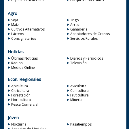
Agro
Soja
Trigo
Maiz
Arroz
Cultivos Alternativos
Ganadería
Lácteos
Acopiadores de Granos
Consignatarios
Servicios Rurales
Noticias
Últimas Noticias
Diarios y Periódicos
Radios
Televisión
Medios Online
Econ. Regionales
Apicultura
Avicultura
Citricultura
Cunicultura
Forestación
Fruticultura
Horticultura
Minería
Pesca Comercial
Jóven
Nocturna
Pasatiempos
Agencias de Modelos