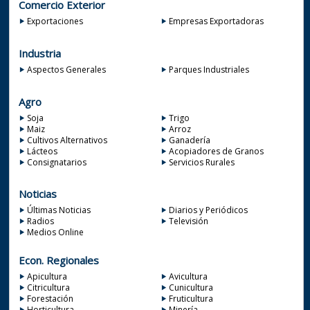
Comercio Exterior
Exportaciones
Empresas Exportadoras
Industria
Aspectos Generales
Parques Industriales
Agro
Soja
Trigo
Maiz
Arroz
Cultivos Alternativos
Ganadería
Lácteos
Acopiadores de Granos
Consignatarios
Servicios Rurales
Noticias
Últimas Noticias
Diarios y Periódicos
Radios
Televisión
Medios Online
Econ. Regionales
Apicultura
Avicultura
Citricultura
Cunicultura
Forestación
Fruticultura
Horticultura
Minería