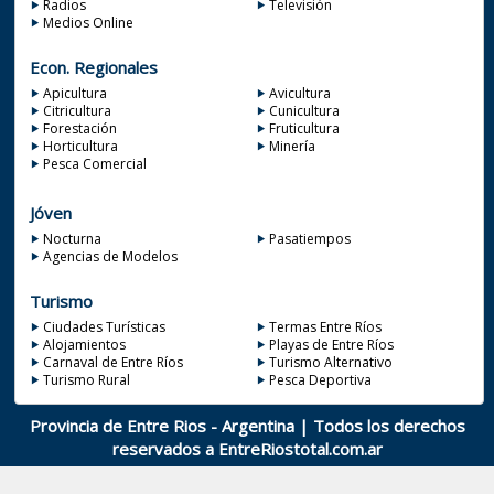
Radios
Televisión
Medios Online
Econ. Regionales
Apicultura
Avicultura
Citricultura
Cunicultura
Forestación
Fruticultura
Horticultura
Minería
Pesca Comercial
Jóven
Nocturna
Pasatiempos
Agencias de Modelos
Turismo
Ciudades Turísticas
Termas Entre Ríos
Alojamientos
Playas de Entre Ríos
Carnaval de Entre Ríos
Turismo Alternativo
Turismo Rural
Pesca Deportiva
Provincia de Entre Rios - Argentina | Todos los derechos
reservados a
EntreRiostotal.com.ar