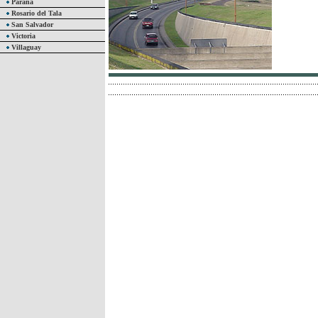
Paraná
Rosario del Tala
San Salvador
Victoria
Villaguay