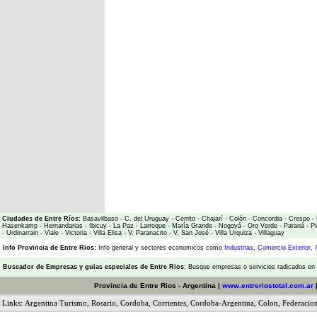
Ciudades de Entre Ríos:
Basavilbaso
-
C. del Uruguay
-
Cerrito
-
Chajarí
-
Colón
-
Concordia
-
Crespo
-
Hasenkamp
-
Hernandarias
-
Ibicuy
-
La Paz
-
Larroque
-
María Grande
-
Nogoyá
-
Oro Verde
-
Paraná
-
Pi
-
Urdinarrain
-
Viale
-
Victoria
-
Villa Elisa
-
V. Paranacito
-
V. San José
-
Villa Urquiza
-
Villaguay
Info Provincia de Entre Rios:
Info general y sectores economicos como
Industrias
,
Comercio Exterior
,
Buscador de Empresas
y
guias especiales de Entre Rios:
Busque empresas o servicios radicados en l
Provincia de Entre Rios - Argentina |
www.entreriostotal.com.ar
Links:
Argentina Turismo
,
Rosario
,
Cordoba
,
Corrientes
,
Cordoba-Argentina
,
Colon
,
Federacio