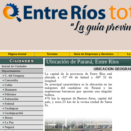
Página Inicial
Turismo
Guía de Empresas y Servicios
La
Ubicación de Paraná, Entre Ríos
Inicial de Ciudades
UBICACION GEOGRAF
Departamentos
La capital de la provincia de Entre Ríos está
C. del Uruguay
ubicada a -31º 44 de latitud y -60º 32 de
Concordia
longitud.
Su principal característica es la ubicación en las
Colón
márgenes del caudaloso río Paraná y las
Diamante
majestuosas barrancas que aportan una singular
Feliciano
belleza.
470 km la separan de Buenos Aires, capital del
Federación
país, y unos 25 km de la vecina ciudad de Santa
Federal
Fe.
Gualeguay
Gualeguaychú
Ibicuy
La Paz
Nogoyá