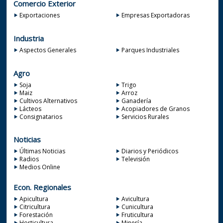
Comercio Exterior
Exportaciones
Empresas Exportadoras
Industria
Aspectos Generales
Parques Industriales
Agro
Soja
Trigo
Maiz
Arroz
Cultivos Alternativos
Ganadería
Lácteos
Acopiadores de Granos
Consignatarios
Servicios Rurales
Noticias
Últimas Noticias
Diarios y Periódicos
Radios
Televisión
Medios Online
Econ. Regionales
Apicultura
Avicultura
Citricultura
Cunicultura
Forestación
Fruticultura
Horticultura
Minería