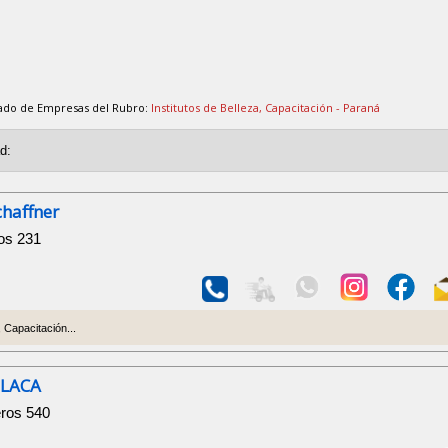
tado de Empresas del Rubro:
Institutos de Belleza, Capacitación - Paraná
chaffner
os 231
, Capacitación...
 LACA
ros 540