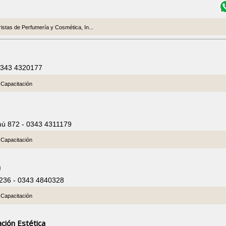
istas de Perfumería y Cosmética, In...
 0343 4320177
, Capacitación
hú 872 - 0343 4311179
, Capacitación
a
 236 - 0343 4840328
, Capacitación
ación Estética