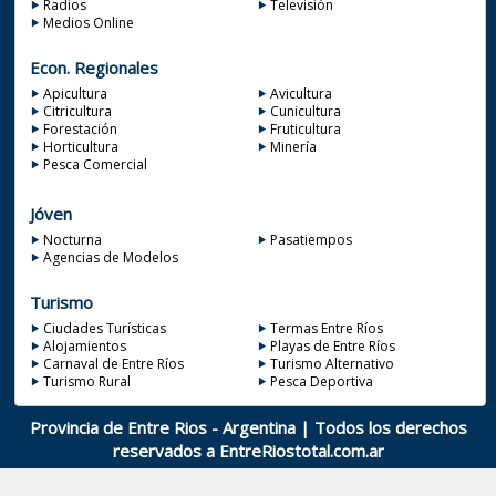
Radios
Televisión
Medios Online
Econ. Regionales
Apicultura
Avicultura
Citricultura
Cunicultura
Forestación
Fruticultura
Horticultura
Minería
Pesca Comercial
Jóven
Nocturna
Pasatiempos
Agencias de Modelos
Turismo
Ciudades Turísticas
Termas Entre Ríos
Alojamientos
Playas de Entre Ríos
Carnaval de Entre Ríos
Turismo Alternativo
Turismo Rural
Pesca Deportiva
Provincia de Entre Rios - Argentina | Todos los derechos
reservados a
EntreRiostotal.com.ar