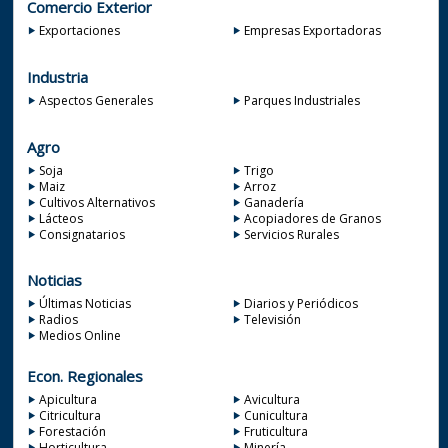
Comercio Exterior
Exportaciones
Empresas Exportadoras
Industria
Aspectos Generales
Parques Industriales
Agro
Soja
Trigo
Maiz
Arroz
Cultivos Alternativos
Ganadería
Lácteos
Acopiadores de Granos
Consignatarios
Servicios Rurales
Noticias
Últimas Noticias
Diarios y Periódicos
Radios
Televisión
Medios Online
Econ. Regionales
Apicultura
Avicultura
Citricultura
Cunicultura
Forestación
Fruticultura
Horticultura
Minería