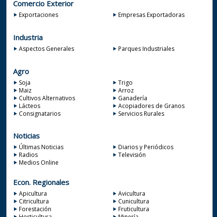
Comercio Exterior
Exportaciones
Empresas Exportadoras
Industria
Aspectos Generales
Parques Industriales
Agro
Soja
Trigo
Maiz
Arroz
Cultivos Alternativos
Ganadería
Lácteos
Acopiadores de Granos
Consignatarios
Servicios Rurales
Noticias
Últimas Noticias
Diarios y Periódicos
Radios
Televisión
Medios Online
Econ. Regionales
Apicultura
Avicultura
Citricultura
Cunicultura
Forestación
Fruticultura
Horticultura
Minería