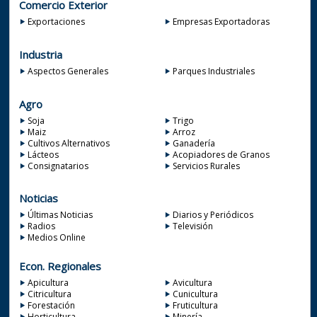
Comercio Exterior
Exportaciones
Empresas Exportadoras
Industria
Aspectos Generales
Parques Industriales
Agro
Soja
Trigo
Maiz
Arroz
Cultivos Alternativos
Ganadería
Lácteos
Acopiadores de Granos
Consignatarios
Servicios Rurales
Noticias
Últimas Noticias
Diarios y Periódicos
Radios
Televisión
Medios Online
Econ. Regionales
Apicultura
Avicultura
Citricultura
Cunicultura
Forestación
Fruticultura
Horticultura
Minería