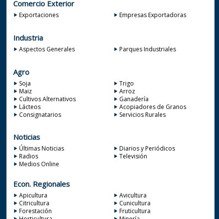
Comercio Exterior
Exportaciones
Empresas Exportadoras
Industria
Aspectos Generales
Parques Industriales
Agro
Soja
Trigo
Maiz
Arroz
Cultivos Alternativos
Ganadería
Lácteos
Acopiadores de Granos
Consignatarios
Servicios Rurales
Noticias
Últimas Noticias
Diarios y Periódicos
Radios
Televisión
Medios Online
Econ. Regionales
Apicultura
Avicultura
Citricultura
Cunicultura
Forestación
Fruticultura
Horticultura
Minería