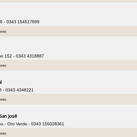
68 - 0343 154517899
iones
bo 152 - 0343 4318887
iones
l
8 - 0343 4348221
iones
 San José
es - Oro Verde - 0343 155028361
iones