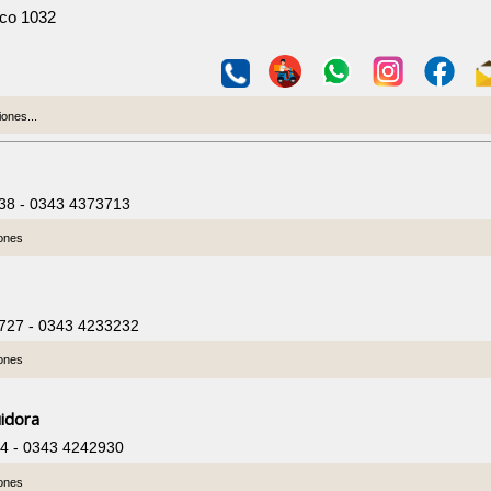
co 1032
ones...
238 - 0343 4373713
iones
 727 - 0343 4233232
iones
idora
04 - 0343 4242930
iones