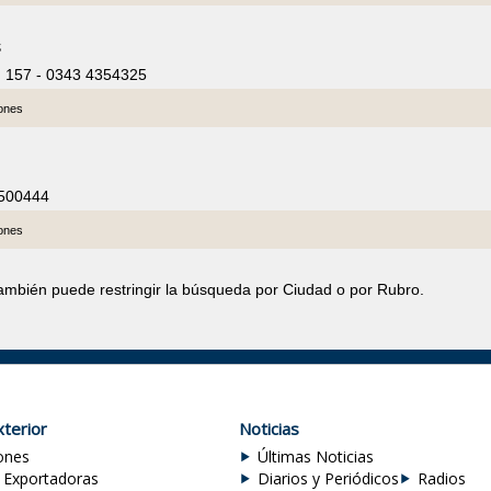
s
d 157 - 0343 4354325
iones
4500444
iones
también puede restringir la búsqueda por Ciudad o por Rubro.
terior
Noticias
ones
Últimas Noticias
 Exportadoras
Diarios y Periódicos
Radios