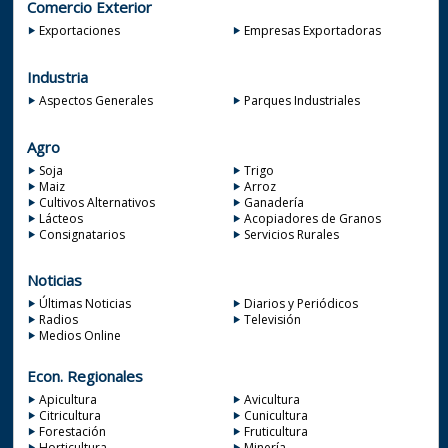
Comercio Exterior
Exportaciones
Empresas Exportadoras
Industria
Aspectos Generales
Parques Industriales
Agro
Soja
Trigo
Maiz
Arroz
Cultivos Alternativos
Ganadería
Lácteos
Acopiadores de Granos
Consignatarios
Servicios Rurales
Noticias
Últimas Noticias
Diarios y Periódicos
Radios
Televisión
Medios Online
Econ. Regionales
Apicultura
Avicultura
Citricultura
Cunicultura
Forestación
Fruticultura
Horticultura
Minería