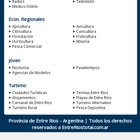
Radios
Televisión
Medios Online
Econ. Regionales
Apicultura
Avicultura
Citricultura
Cunicultura
Forestación
Fruticultura
Horticultura
Minería
Pesca Comercial
Jóven
Nocturna
Pasatiempos
Agencias de Modelos
Turismo
Ciudades Turísticas
Termas Entre Ríos
Alojamientos
Playas de Entre Ríos
Carnaval de Entre Ríos
Turismo Alternativo
Turismo Rural
Pesca Deportiva
Provincia de Entre Rios - Argentina | Todos los derechos
reservados a
EntreRiostotal.com.ar