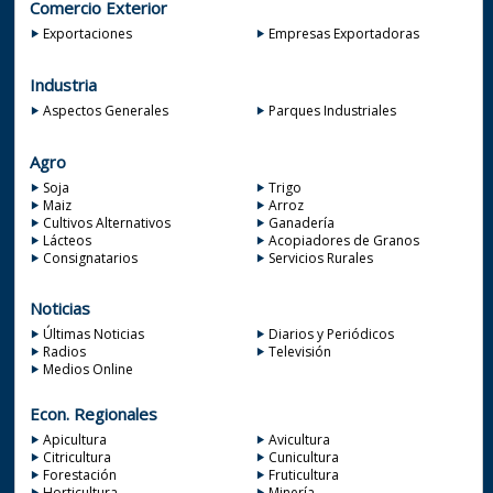
Comercio Exterior
Exportaciones
Empresas Exportadoras
Industria
Aspectos Generales
Parques Industriales
Agro
Soja
Trigo
Maiz
Arroz
Cultivos Alternativos
Ganadería
Lácteos
Acopiadores de Granos
Consignatarios
Servicios Rurales
Noticias
Últimas Noticias
Diarios y Periódicos
Radios
Televisión
Medios Online
Econ. Regionales
Apicultura
Avicultura
Citricultura
Cunicultura
Forestación
Fruticultura
Horticultura
Minería