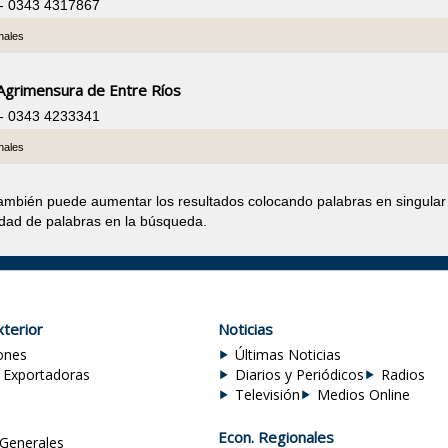
 - 0343 4317867
nales
 Agrimensura de Entre Ríos
 - 0343 4233341
nales
también puede aumentar los resultados colocando palabras en singular
idad de palabras en la búsqueda.
terior
Noticias
ones
Últimas Noticias
 Exportadoras
Diarios y Periódicos
Radios
Televisión
Medios Online
Econ. Regionales
Generales