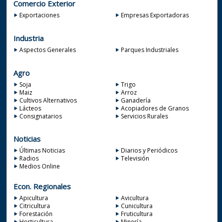
Comercio Exterior
Exportaciones
Empresas Exportadoras
Industria
Aspectos Generales
Parques Industriales
Agro
Soja
Trigo
Maiz
Arroz
Cultivos Alternativos
Ganadería
Lácteos
Acopiadores de Granos
Consignatarios
Servicios Rurales
Noticias
Últimas Noticias
Diarios y Periódicos
Radios
Televisión
Medios Online
Econ. Regionales
Apicultura
Avicultura
Citricultura
Cunicultura
Forestación
Fruticultura
Horticultura
Minería