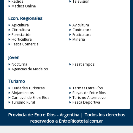
Radios
Televisión
Medios Online
Econ. Regionales
Apicultura
Avicultura
Citricultura
Cunicultura
Forestación
Fruticultura
Horticultura
Minería
Pesca Comercial
Jóven
Nocturna
Pasatiempos
Agencias de Modelos
Turismo
Ciudades Turísticas
Termas Entre Ríos
Alojamientos
Playas de Entre Ríos
Carnaval de Entre Ríos
Turismo Alternativo
Turismo Rural
Pesca Deportiva
Provincia de Entre Rios - Argentina | Todos los derechos
reservados a
EntreRiostotal.com.ar