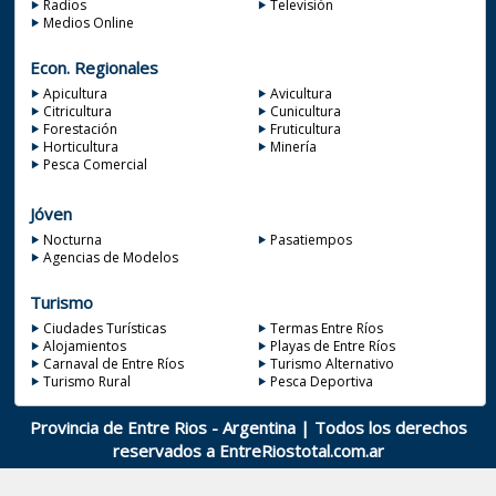
Radios
Televisión
Medios Online
Econ. Regionales
Apicultura
Avicultura
Citricultura
Cunicultura
Forestación
Fruticultura
Horticultura
Minería
Pesca Comercial
Jóven
Nocturna
Pasatiempos
Agencias de Modelos
Turismo
Ciudades Turísticas
Termas Entre Ríos
Alojamientos
Playas de Entre Ríos
Carnaval de Entre Ríos
Turismo Alternativo
Turismo Rural
Pesca Deportiva
Provincia de Entre Rios - Argentina | Todos los derechos
reservados a
EntreRiostotal.com.ar