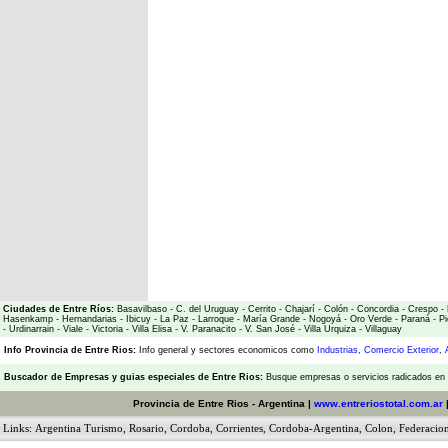
Ciudades de Entre Ríos:
Basavilbaso
-
C. del Uruguay
-
Cerrito
-
Chajarí
-
Colón
-
Concordia
-
Crespo
-
Hasenkamp
-
Hernandarias
-
Ibicuy
-
La Paz
-
Larroque
-
María Grande
-
Nogoyá
-
Oro Verde
-
Paraná
-
Pi
-
Urdinarrain
-
Viale
-
Victoria
-
Villa Elisa
-
V. Paranacito
-
V. San José
-
Villa Urquiza
-
Villaguay
Info Provincia de Entre Rios:
Info general y sectores economicos como
Industrias
,
Comercio Exterior
,
Buscador de Empresas
y
guias especiales de Entre Rios:
Busque empresas o servicios radicados en l
Provincia de Entre Rios - Argentina |
www.entreriostotal.com.ar
Links:
Argentina Turismo
,
Rosario
,
Cordoba
,
Corrientes
,
Cordoba-Argentina
,
Colon
,
Federacio