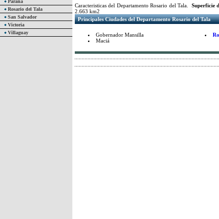
Paraná
Caracteristicas del Departamento Rosario del Tala.
Superficie 
Rosario del Tala
2.663 km2
San Salvador
Principales Ciudades del Departamento Rosario del Tala
Victoria
Villaguay
Gobernador Mansilla
Ro
Maciá