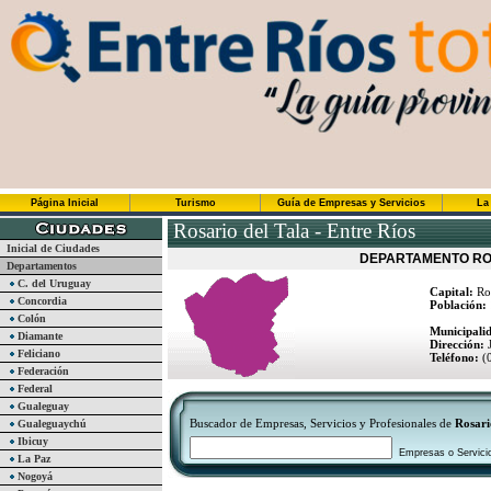
Página Inicial
Turismo
Guía de Empresas y Servicios
La
Rosario del Tala - Entre Ríos
Inicial de Ciudades
DEPARTAMENTO ROS
Departamentos
C. del Uruguay
Capital:
Ros
Concordia
Población:
Colón
Municipalid
Diamante
Dirección:
J
Feliciano
Teléfono:
(
Federación
Federal
Gualeguay
Buscador de Empresas, Servicios y Profesionales de
Rosari
Gualeguaychú
Ibicuy
Empresas o Servici
La Paz
Nogoyá