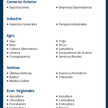
Comercio Exterior
Exportaciones
Empresas Exportadoras
Industria
Aspectos Generales
Parques Industriales
Agro
Soja
Trigo
Maiz
Arroz
Cultivos Alternativos
Ganadería
Lácteos
Acopiadores de Granos
Consignatarios
Servicios Rurales
Noticias
Últimas Noticias
Diarios y Periódicos
Radios
Televisión
Medios Online
Econ. Regionales
Apicultura
Avicultura
Citricultura
Cunicultura
Forestación
Fruticultura
Horticultura
Minería