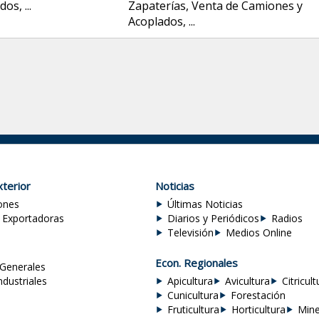
ados
,
...
Zapaterías
,
Venta de Camiones y
Acoplados
,
...
terior
Noticias
ones
Últimas Noticias
 Exportadoras
Diarios y Periódicos
Radios
Televisión
Medios Online
Econ. Regionales
Generales
ndustriales
Apicultura
Avicultura
Citricult
Cunicultura
Forestación
Fruticultura
Horticultura
Mine