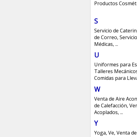
Productos Cosmét
S
Servicio de Cateri
de Correo
,
Servici
Médicas
,
...
U
Uniformes para Es
Talleres Mecánico
Comidas para Llev
W
Venta de Aire Aco
de Calefacción
,
Ven
Acoplados
,
...
Y
Yoga
,
Ve
,
Venta de