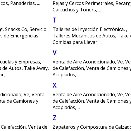
icos
,
Panaderías
,
...
Rejas y Cercos Perimetrales
,
Recarg
Cartuchos y Toners
,
...
T
ng
,
Snacks Co
,
Servicio
Talleres de Inyección Electrónica
,
,
os de Emergencias
Talleres Mecánicos de Autos
,
Take 
Comidas para Llevar
,
...
V
cuelas y Empresas
,
,
Venta de Aire Acondicionado
,
Ve
,
Ve
s de Autos
,
Take Away,
de Calefacción
,
Venta de Camiones 
ar
,
...
Acoplados
,
...
X
ndicionado
,
Ve
,
Venta
Venta de Aire Acondicionado
,
Ve
,
Ve
ta de Camiones y
de Calefacción
,
Venta de Camiones 
Acoplados
,
...
Z
 Calefacción
,
Venta de
Zapateros y Compostura de Calzad