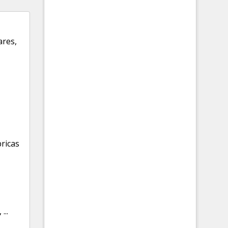
ares
,
ricas
,
...