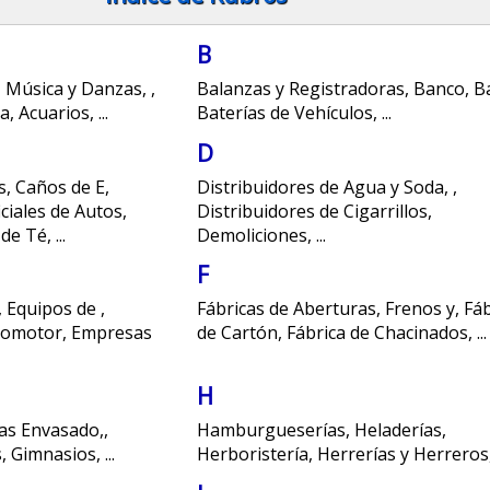
B
, Música y Danzas
,
,
Balanzas y Registradoras
,
Banco
,
B
da
,
Acuarios
,
...
Baterías de Vehículos
,
...
D
s
,
Caños de E
,
Distribuidores de Agua y Soda
,
,
ciales de Autos
,
Distribuidores de Cigarrillos
,
 de Té
,
...
Demoliciones
,
...
F
,
Equipos de
,
Fábricas de Aberturas
,
Frenos y
,
Fáb
utomotor
,
Empresas
de Cartón
,
Fábrica de Chacinados
,
...
H
as Envasado,
,
Hamburgueserías
,
Heladerías
,
s
,
Gimnasios
,
...
Herboristería
,
Herrerías y Herreros