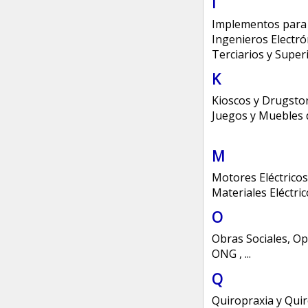
I
Implementos para l
Ingenieros Electró
Terciarios y Super
K
Kioscos y Drugsto
Juegos y Muebles d
M
Motores Eléctrico
Materiales Eléctri
O
Obras Sociales
,
Op
ONG
,
...
Q
Quiropraxia y Quir