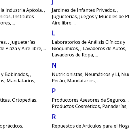
J
a Industria Apícola
,
,
Jardines de Infantes Privados
,
,
nicos
,
Institutos
Jugueterías
,
Juegos y Muebles de Pl
iores
,
...
Aire libre
,
...
L
res
,
,
Jugueterías
,
Laboratorios de Análisis Clínicos y
e Plaza y Aire libre
,
...
Bioquímicos
,
,
Lavaderos de Autos
,
Lavaderos de Ropa
,
...
N
s y Bobinados
,
,
Nutricionistas
,
Neumáticos y Ll
,
Nu
cos
,
Mandatarios
,
...
Pecán
,
Mandatarios
,
...
P
ticas
,
Ortopedias
,
Productores Asesores de Seguros
,
,
Productos Cosméticos
,
Panaderías
,
R
oprácticos
,
,
Repuestos de Artículos para el Hog