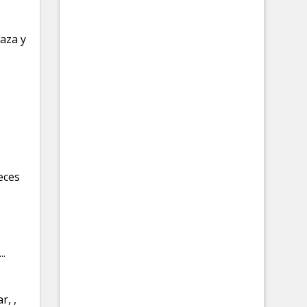
aza y
eces
...
ar
,
,