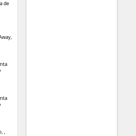
a de
Away,
nta
y
nta
y
o
,
,