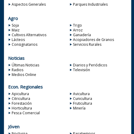
Aspectos Generales
Parques Industriales
Agro
Soja
Trigo
Maiz
Arroz
Cultivos Alternativos
Ganadería
Lácteos
Acopiadores de Granos
Consignatarios
Servicios Rurales
Noticias
Últimas Noticias
Diarios y Periódicos
Radios
Televisión
Medios Online
Econ. Regionales
Apicultura
Avicultura
Citricultura
Cunicultura
Forestación
Fruticultura
Horticultura
Minería
Pesca Comercial
Jóven
Nocturna
Pasatiempos