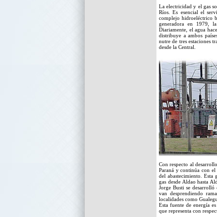
La electricidad y el gas s
Ríos. Es esencial el ser
complejo hidroeléctrico 
generadora en 1979, la
Diariamente, el agua hace
distribuye a ambos países
nutre de tres estaciones t
desde la Central.
Con respecto al desarroll
Paraná y continúa con el
del abastecimiento. Esta 
gas desde Aldao hasta Al
Jorge Busti se desarrolló
van desprendiendo ramal
localidades como Gualegua
Esta fuente de energía e
que representa con respec