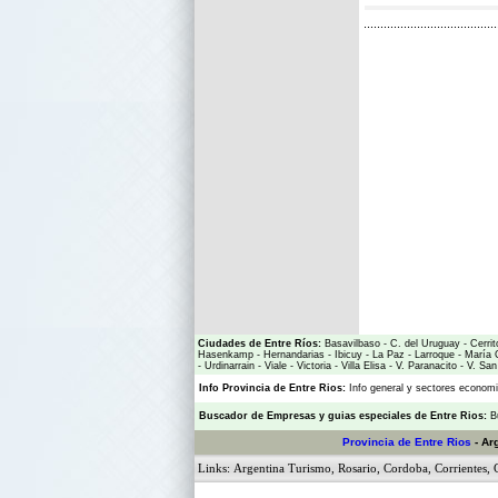
Ciudades de Entre Ríos:
Basavilbaso
-
C. del Uruguay
-
Cerrit
Hasenkamp
-
Hernandarias
-
Ibicuy
-
La Paz
-
Larroque
-
María 
-
Urdinarrain
-
Viale
-
Victoria
-
Villa Elisa
-
V. Paranacito
-
V. San
Info Provincia de Entre Rios:
Info general y sectores econo
Buscador de Empresas
y
guias especiales de Entre Rios:
B
Provincia de Entre Rios
- Ar
Links:
Argentina Turismo
,
Rosario
,
Cordoba
,
Corrientes
,