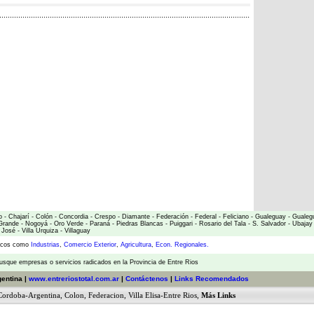
o
-
Chajarí
-
Colón
-
Concordia
-
Crespo
-
Diamante
-
Federación
-
Federal
-
Feliciano
-
Gualeguay
-
Gualeg
Grande
-
Nogoyá
-
Oro Verde
-
Paraná
-
Piedras Blancas
-
Puiggari
-
Rosario del Tala
-
S. Salvador
-
Ubajay
 José
-
Villa Urquiza
-
Villaguay
micos como
Industrias
,
Comercio Exterior
,
Agricultura
,
Econ. Regionales.
usque empresas o servicios radicados en la Provincia de Entre Rios
gentina |
www.entreriostotal.com.ar
|
Contáctenos
|
Links Recomendados
Cordoba-Argentina
,
Colon
,
Federacion
,
Villa Elisa-Entre Rios
,
Más Links