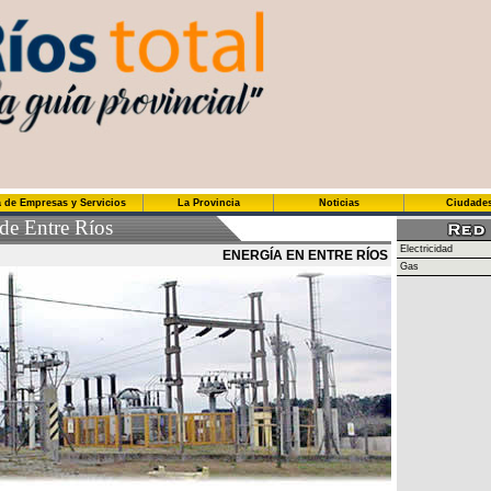
 de Empresas y Servicios
La Provincia
Noticias
Ciudade
 de Entre Ríos
Electricidad
ENERGÍA EN ENTRE RÍOS
Gas