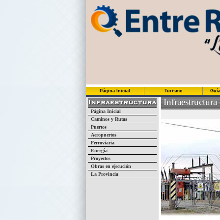
Página Inicial
Turismo
Guía
Infraestructura
Página Inicial
Caminos y Rutas
Puertos
Aeropuertos
Ferroviaria
Energía
Proyectos
Obras en ejecución
La Provincia