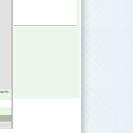
uaychú
-