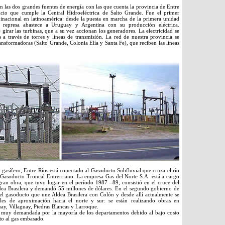
on las dos grandes fuentes de energía con las que cuenta la provincia de Entre
vicio que cumple la Central Hidroeléctrica de Salto Grande. Fue el primer
binacional en latinoamérica: desde la puesta en marcha de la primera unidad
 represa abastece a Uruguay y Argentina con su producción eléctrica.
 girar las turbinas, que a su vez accionan los generadores. La electricidad se
 a través de torres y líneas de transmisión. La red de nuestra provincia se
ransformadoras (Salto Grande, Colonia Elía y Santa Fe), que reciben las líneas
o gasífero, Entre Ríos está conectado al Gasoducto Subfluvial que cruza el río
 Gasoducto Troncal Entrerriano. La empresa Gas del Norte S.A. está a cargo
gran obra, que tuvo lugar en el período 1987 –89, consistió en el cruce del
dea Brasilera y demandó 55 millones de dólares. En el segundo gobierno de
 el gasoducto que une Aldea Brasilera con Colón y desde allí actualmente se
es de aproximación hacia el norte y sur: se están realizando obras en
y, Villaguay, Piedras Blancas y Larroque.
s muy demandada por la mayoría de los departamentos debido al bajo costo
to al gas embasado.