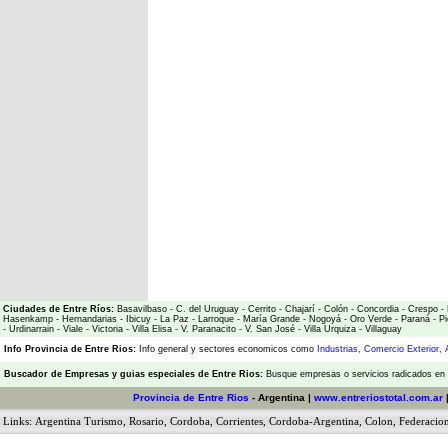
Ciudades de Entre Ríos:
Basavilbaso
-
C. del Uruguay
-
Cerrito
-
Chajarí
-
Colón
-
Concordia
-
Crespo
-
Hasenkamp
-
Hernandarias
-
Ibicuy
-
La Paz
-
Larroque
-
María Grande
-
Nogoyá
-
Oro Verde
-
Paraná
-
Pi
-
Urdinarrain
-
Viale
-
Victoria
-
Villa Elisa
-
V. Paranacito
-
V. San José
-
Villa Urquiza
-
Villaguay
Info Provincia de Entre Rios:
Info general y sectores economicos como
Industrias
,
Comercio Exterior
,
Buscador de Empresas
y
guias especiales de Entre Rios:
Busque empresas o servicios radicados en l
Provincia de Entre Rios
- Argentina |
www.entreriostotal.com.ar
Links:
Argentina Turismo
,
Rosario
,
Cordoba
,
Corrientes
,
Cordoba-Argentina
,
Colon
,
Federacio