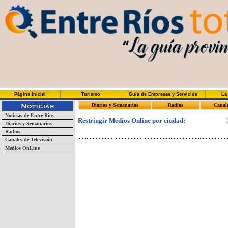
Página Inicial
Turismo
Guía de Empresas y Servicios
La
Diarios y Semanarios
Radios
Canal
Noticias de Entre Ríos
Restringir Medios Online por ciudad:
Diarios y Semanarios
Radios
Canales de Televisión
Medios OnLine