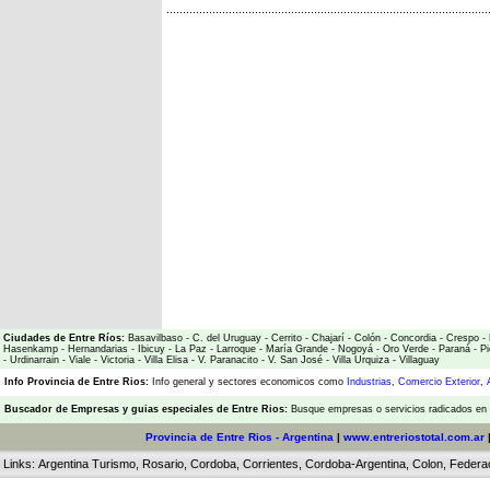
Ciudades de Entre Ríos:
Basavilbaso
-
C. del Uruguay
-
Cerrito
-
Chajarí
-
Colón
-
Concordia
-
Crespo
-
Hasenkamp
-
Hernandarias
-
Ibicuy
-
La Paz
-
Larroque
-
María Grande
-
Nogoyá
-
Oro Verde
-
Paraná
-
Pi
-
Urdinarrain
-
Viale
-
Victoria
-
Villa Elisa
-
V. Paranacito
-
V. San José
-
Villa Urquiza
-
Villaguay
Info Provincia de Entre Rios:
Info general y sectores economicos como
Industrias
,
Comercio Exterior
,
Buscador de Empresas
y
guias especiales de Entre Rios:
Busque empresas o servicios radicados en l
Provincia de Entre Rios - Argentina
|
www.entreriostotal.com.ar
Links:
Argentina Turismo
,
Rosario
,
Cordoba
,
Corrientes
,
Cordoba-Argentina
,
Colon
,
Federa