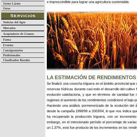
e imprescindible para lograr una agricultura sustentable.
Sector Lácteo
Otros
Noticias del Agro
Mercados
Acopiadores de Granos
Faena
Eventos
Consignatarios
Profesionales
Clasificados Rurales
LA ESTIMACIÓN DE RENDIMIENTOS
Se finalizó una cosecha triguera en el ámbito provincial que 
reservas hídricas durante casi todo el desarrollo del culti
evolución satisfactoria, y que en términos de sanidad fu
regiones el aumento de los rendimientos condicionó el bajo p
Haciendo una análisis pormenorizado de la evolución del 
desde la campaña 1998/99 a 2003/04, lo que nos indica qu
ha recuperado la producción triguera, con un incremento
embargo, en el mencionado período el porcentaje de variaci
un 1.37%, esto fue producto de los incrementos en los rend