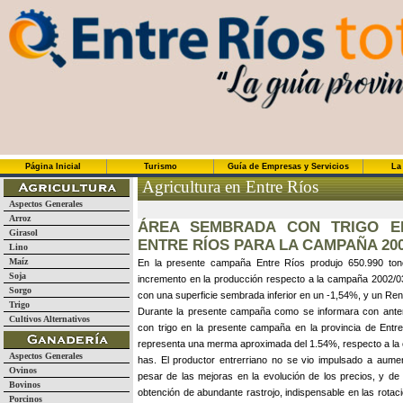
Página Inicial
Turismo
Guía de Empresas y Servicios
La
Agricultura en Entre Ríos
Aspectos Generales
Arroz
ÁREA SEMBRADA CON TRIGO E
Girasol
ENTRE RÍOS PARA LA CAMPAÑA 200
Lino
Maíz
En la presente campaña Entre Ríos produjo 650.990 tone
Soja
incremento en la producción respecto a la campaña 2002/0
Sorgo
con una superficie sembrada inferior en un -1,54%, y un Re
Trigo
Durante la presente campaña como se informara con anterior
Cultivos Alternativos
con trigo en la presente campaña en la provincia de Entr
representa una merma aproximada del 1.54%, respecto a la 
Aspectos Generales
has. El productor entrerriano no se vio impulsado a aumen
Ovinos
pesar de las mejoras en la evolución de los precios, y de 
Bovinos
obtención de abundante rastrojo, indispensable en las rotac
Porcinos