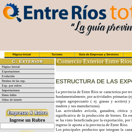
Página Inicial
Turismo
Guía de Empresas y Servicios
Comercio Exterior Entre Ríos
Página Inicial
Exportaciones
Evolución
ESTRUCTURA DE LAS EX
Destino de las exp.
Exp. por rubro
Importaciones
La provincia de Entre Ríos se caracteriza por t
Datos útiles
fundamentalmente, por actividades primarias (ej
Sitios de interés
origen agropecuario ( ej. grasas y aceites) y 
madera y sus manufacturas).
Las actividades avícola, ganadera, cítrica
significativa de la producción de bienes. En e
Ingrese un Rubro
se ha visto beneficiada por la exportación, por
ingreso le aporta a la provincia de Entre Ríos.
Los principales productos que integran la cana