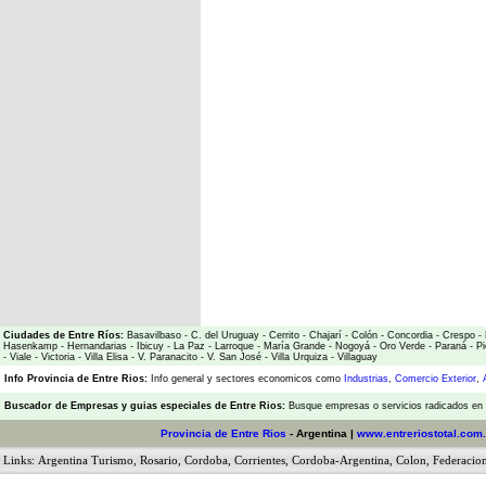
Ciudades de Entre Ríos:
Basavilbaso
-
C. del Uruguay
-
Cerrito
-
Chajarí
-
Colón
-
Concordia
-
Crespo
-
Hasenkamp
-
Hernandarias
-
Ibicuy
-
La Paz
-
Larroque
-
María Grande
-
Nogoyá
-
Oro Verde
-
Paraná
-
Pi
-
Viale
-
Victoria
-
Villa Elisa
-
V. Paranacito
-
V. San José
-
Villa Urquiza
-
Villaguay
Info Provincia de Entre Rios:
Info general y sectores economicos como
Industrias
,
Comercio Exterior
,
Buscador de Empresas
y
guias especiales de Entre Rios:
Busque empresas o servicios radicados en l
Provincia de Entre Rios
- Argentina |
www.entreriostotal.com.
Links:
Argentina Turismo
,
Rosario
,
Cordoba
,
Corrientes
,
Cordoba-Argentina
,
Colon
,
Federacio