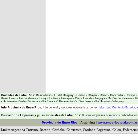
Ciudades de Entre Ríos:
Basavilbaso
-
C. del Uruguay
-
Cerrito
-
Chajarí
-
Colón
-
Concordia
-
Crespo
-
Hasenkamp
-
Hernandarias
-
Ibicuy
-
La Paz
-
Larroque
-
María Grande
-
Nogoyá
-
Oro Verde
-
Paraná
-
Pi
-
Urdinarrain
-
Viale
-
Victoria
-
Villa Elisa
-
V. Paranacito
-
V. San José
-
Villa Urquiza
-
Villaguay
Info Provincia de Entre Rios:
Info general y sectores economicos como
Industrias
,
Comercio Exterior
,
Buscador de Empresas
y
guias especiales de Entre Rios:
Busque empresas o servicios radicados en l
Provincia de Entre Rios
- Argentina |
www.entreriostotal.com.ar
Links:
Argentina Turismo
,
Rosario
,
Cordoba
,
Corrientes
,
Cordoba-Argentina
,
Colon
,
Federacio