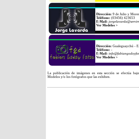
Dirección:
9 de Julio y Moren
Teléfono:
(03456) 423653
E-Mail:
jorgelavarda@servir
Ver Modelos >
Dirección:
Gualeguaychú - En
Teléfono:
-
E-Mail:
info@fabiangodoyfot
Ver Modelos >
La publicación de imágenes en esta sección se efectúa bajo
Modelos y/o los fotógrafos que las exhiben.