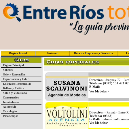
Página Inicial
Turismo
Guía de Empresas y Servicios
La
Página Principal
Sabores
Ocio y Recreación
Capacitación y Educ.
Dirección:
Uruguay 77 - Para
Teléfono:
(0343) 154 471 02
Entidades Intermedias
E-Mail: -
Belleza y Estética
Ver Modelos >
Salud y Vida Sana
Construcción
Inmobiliaria
Automóvil
Tecnologías
Dirección:
- Paraná - Entre R
Teléfono:
(0343)
-
Pasatiempos
E-Mail:
andreavoltolininter
Ver Modelos>