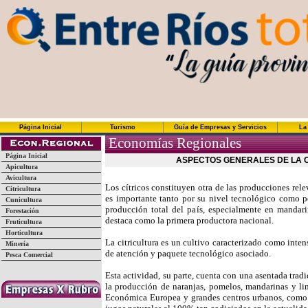
Página Inicial
Turismo
Guía de Empresas y Servicios
La
Economías Regionales
Página Inicial
ASPECTOS GENERALES DE LA C
Apicultura
Avicultura
Los cítricos constituyen otra de las producciones rele
Citricultura
es importante tanto por su nivel tecnológico como p
Cunicultura
producción total del país, especialmente en mandar
Forestación
destaca como la primera productora nacional.
Fruticultura
Horticultura
La citricultura es un cultivo caracterizado como inte
Minería
de atención y paquete tecnológico asociado.
Pesca Comercial
Esta actividad, su parte, cuenta con una asentada tra
la producción de naranjas, pomelos, mandarinas y l
Económica Europea y grandes centros urbanos, como 