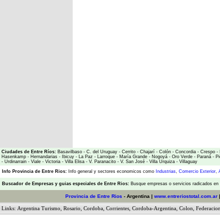
Ciudades de Entre Ríos:
Basavilbaso
-
C. del Uruguay
-
Cerrito
-
Chajarí
-
Colón
-
Concordia
-
Crespo
-
Hasenkamp
-
Hernandarias
-
Ibicuy
-
La Paz
-
Larroque
-
María Grande
-
Nogoyá
-
Oro Verde
-
Paraná
-
Pi
-
Urdinarrain
-
Viale
-
Victoria
-
Villa Elisa
-
V. Paranacito
-
V. San José
-
Villa Urquiza
-
Villaguay
Info Provincia de Entre Rios:
Info general y sectores economicos como
Industrias
,
Comercio Exterior
,
Buscador de Empresas
y
guias especiales de Entre Rios:
Busque empresas o servicios radicados en l
Provincia de Entre Rios
- Argentina |
www.entreriostotal.com.ar
Links:
Argentina Turismo
,
Rosario
,
Cordoba
,
Corrientes
,
Cordoba-Argentina
,
Colon
,
Federacio