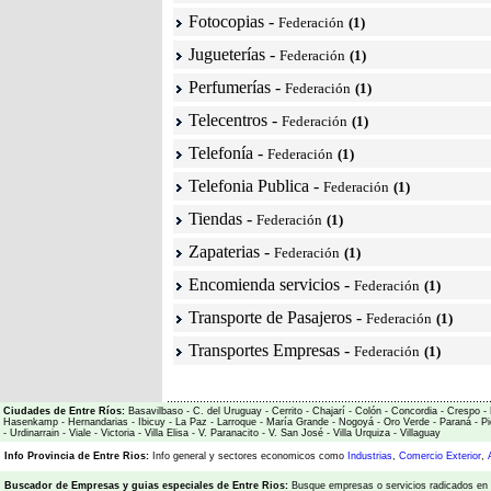
Fotocopias
-
Federación
(1)
Jugueterías
-
Federación
(1)
Perfumerías
-
Federación
(1)
Telecentros
-
Federación
(1)
Telefonía
-
Federación
(1)
Telefonia Publica
-
Federación
(1)
Tiendas
-
Federación
(1)
Zapaterias
-
Federación
(1)
Encomienda servicios
-
Federación
(1)
Transporte de Pasajeros
-
Federación
(1)
Transportes Empresas
-
Federación
(1)
Ciudades de Entre Ríos:
Basavilbaso
-
C. del Uruguay
-
Cerrito
-
Chajarí
-
Colón
-
Concordia
-
Crespo
-
Hasenkamp
-
Hernandarias
-
Ibicuy
-
La Paz
-
Larroque
-
María Grande
-
Nogoyá
-
Oro Verde
-
Paraná
-
Pi
-
Urdinarrain
-
Viale
-
Victoria
-
Villa Elisa
-
V. Paranacito
-
V. San José
-
Villa Urquiza
-
Villaguay
Info Provincia de Entre Rios:
Info general y sectores economicos como
Industrias
,
Comercio Exterior
,
Buscador de Empresas
y
guias especiales de Entre Rios:
Busque empresas o servicios radicados en l