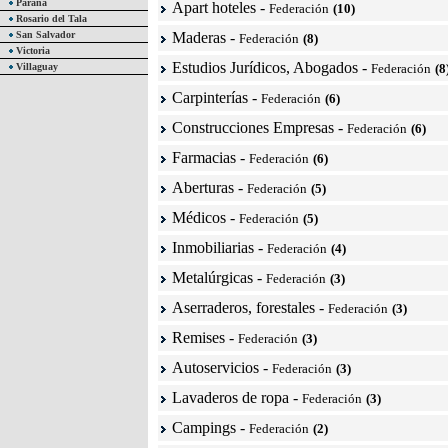
Paraná
Apart hoteles
-
Federación
(10)
Rosario del Tala
San Salvador
Maderas
-
Federación
(8)
Victoria
Estudios Jurídicos, Abogados
-
Villaguay
Federación
(8
Carpinterías
-
Federación
(6)
Construcciones Empresas
-
Federación
(6)
Farmacias
-
Federación
(6)
Aberturas
-
Federación
(5)
Médicos
-
Federación
(5)
Inmobiliarias
-
Federación
(4)
Metalúrgicas
-
Federación
(3)
Aserraderos, forestales
-
Federación
(3)
Remises
-
Federación
(3)
Autoservicios
-
Federación
(3)
Lavaderos de ropa
-
Federación
(3)
Campings
-
Federación
(2)