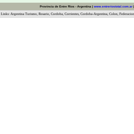
Provincia de Entre Rios - Argentina |
www.entreriostotal.com.ar
Links:
Argentina Turismo
,
Rosario
,
Cordoba
,
Corrientes
,
Cordoba-Argentina
,
Colon
,
Federacio