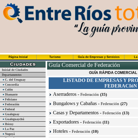
Página Inicial
Turismo
Guía de Empresas y Servicios
La
Guía Comercial de Federación
Inicial de Ciudades
GUÍA RÁPIDA COMERCIAL
Departamentos
LISTADO DE EMPRESAS Y PR
C. del Uruguay
Concordia
FEDERACIóN
Colón
Aserraderos
-
Federación
(35)
Diamante
Feliciano
Bungalows y Cabañas
-
Federación
(27)
Federación
Federal
Casas y Departamentos
-
Federación
(13)
Gualeguay
Gualeguaychú
Exportadores
-
Federación
(11)
Ibicuy
La Paz
Hoteles
-
Federación
(10)
Nogoyá