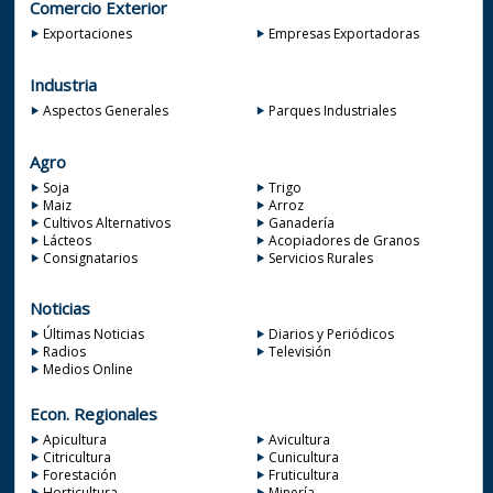
Comercio Exterior
Exportaciones
Empresas Exportadoras
Industria
Aspectos Generales
Parques Industriales
Agro
Soja
Trigo
Maiz
Arroz
Cultivos Alternativos
Ganadería
Lácteos
Acopiadores de Granos
Consignatarios
Servicios Rurales
Noticias
Últimas Noticias
Diarios y Periódicos
Radios
Televisión
Medios Online
Econ. Regionales
Apicultura
Avicultura
Citricultura
Cunicultura
Forestación
Fruticultura
Horticultura
Minería