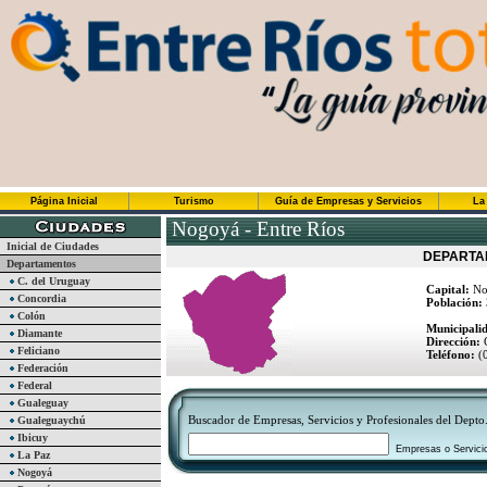
Página Inicial
Turismo
Guía de Empresas y Servicios
La
Nogoyá - Entre Ríos
Inicial de Ciudades
DEPARTA
Departamentos
C. del Uruguay
Capital:
No
Concordia
Población:
Colón
Municipali
Diamante
Dirección:
C
Feliciano
Teléfono:
(
Federación
Federal
Gualeguay
Buscador de Empresas, Servicios y Profesionales del Depto
Gualeguaychú
Ibicuy
Empresas o Servici
La Paz
Nogoyá