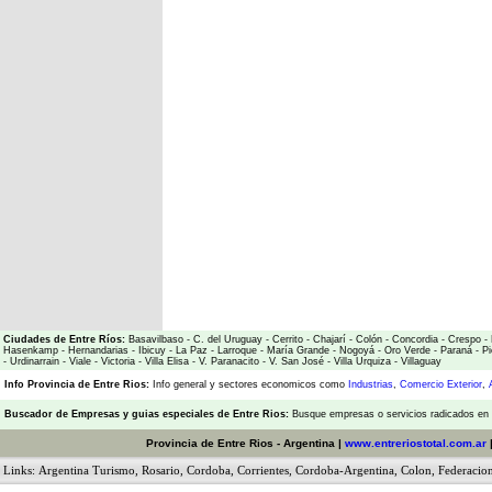
Ciudades de Entre Ríos:
Basavilbaso
-
C. del Uruguay
-
Cerrito
-
Chajarí
-
Colón
-
Concordia
-
Crespo
-
Hasenkamp
-
Hernandarias
-
Ibicuy
-
La Paz
-
Larroque
-
María Grande
-
Nogoyá
-
Oro Verde
-
Paraná
-
Pi
-
Urdinarrain
-
Viale
-
Victoria
-
Villa Elisa
-
V. Paranacito
-
V. San José
-
Villa Urquiza
-
Villaguay
Info Provincia de Entre Rios:
Info general y sectores economicos como
Industrias
,
Comercio Exterior
,
Buscador de Empresas
y
guias especiales de Entre Rios:
Busque empresas o servicios radicados en l
Provincia de Entre Rios - Argentina |
www.entreriostotal.com.ar
Links:
Argentina Turismo
,
Rosario
,
Cordoba
,
Corrientes
,
Cordoba-Argentina
,
Colon
,
Federacio