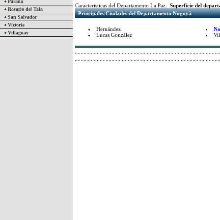
Paraná
Caracteristicas del Departamento La Paz.
Superficie del depa
Rosario del Tala
Principales Ciudades del Departamento Nogoyá
San Salvador
Victoria
Hernández
No
Villaguay
Lucas González
Vil