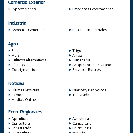
Comercio Exterior
Exportaciones
Empresas Exportadoras
Industria
Aspectos Generales
Parques Industriales
Agro
Soja
Trigo
Maiz
Arroz
Cultivos Alternativos
Ganadería
Lácteos
Acopiadores de Granos
Consignatarios
Servicios Rurales
Noticias
Últimas Noticias
Diarios y Periódicos
Radios
Televisión
Medios Online
Econ. Regionales
Apicultura
Avicultura
Citricultura
Cunicultura
Forestación
Fruticultura
Horticultura
Minería