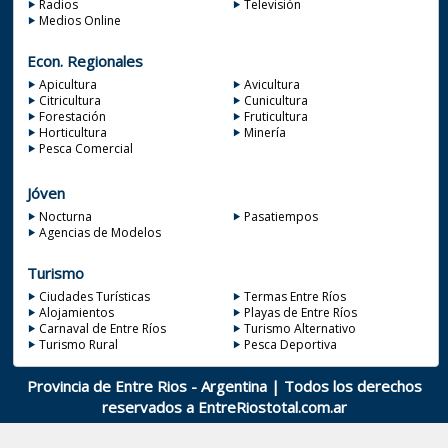
Radios
Televisión
Medios Online
Econ. Regionales
Apicultura
Avicultura
Citricultura
Cunicultura
Forestación
Fruticultura
Horticultura
Minería
Pesca Comercial
Jóven
Nocturna
Pasatiempos
Agencias de Modelos
Turismo
Ciudades Turísticas
Termas Entre Ríos
Alojamientos
Playas de Entre Ríos
Carnaval de Entre Ríos
Turismo Alternativo
Turismo Rural
Pesca Deportiva
Provincia de Entre Rios - Argentina | Todos los derechos
reservados a
EntreRiostotal.com.ar