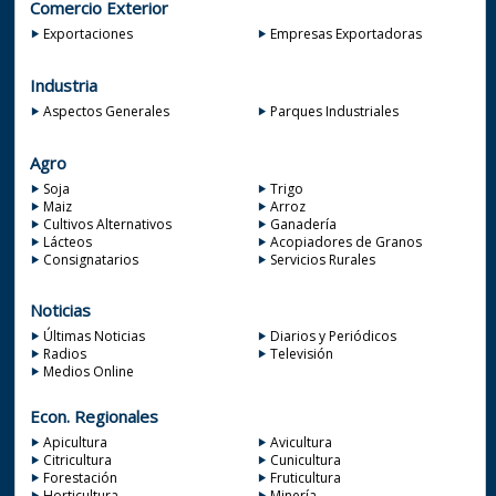
Comercio Exterior
Exportaciones
Empresas Exportadoras
Industria
Aspectos Generales
Parques Industriales
Agro
Soja
Trigo
Maiz
Arroz
Cultivos Alternativos
Ganadería
Lácteos
Acopiadores de Granos
Consignatarios
Servicios Rurales
Noticias
Últimas Noticias
Diarios y Periódicos
Radios
Televisión
Medios Online
Econ. Regionales
Apicultura
Avicultura
Citricultura
Cunicultura
Forestación
Fruticultura
Horticultura
Minería