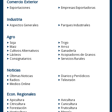
Comercio Exterior
Exportaciones
Empresas Exportadoras
Industria
Aspectos Generales
Parques Industriales
Agro
Soja
Trigo
Maiz
Arroz
Cultivos Alternativos
Ganadería
Lácteos
Acopiadores de Granos
Consignatarios
Servicios Rurales
Noticias
Últimas Noticias
Diarios y Periódicos
Radios
Televisión
Medios Online
Econ. Regionales
Apicultura
Avicultura
Citricultura
Cunicultura
Forestación
Fruticultura
Horticultura
Minería