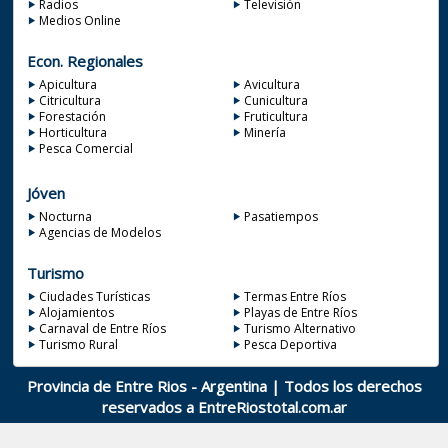
Radios
Televisión
Medios Online
Econ. Regionales
Apicultura
Avicultura
Citricultura
Cunicultura
Forestación
Fruticultura
Horticultura
Minería
Pesca Comercial
Jóven
Nocturna
Pasatiempos
Agencias de Modelos
Turismo
Ciudades Turísticas
Termas Entre Ríos
Alojamientos
Playas de Entre Ríos
Carnaval de Entre Ríos
Turismo Alternativo
Turismo Rural
Pesca Deportiva
Provincia de Entre Rios - Argentina | Todos los derechos
reservados a
EntreRiostotal.com.ar