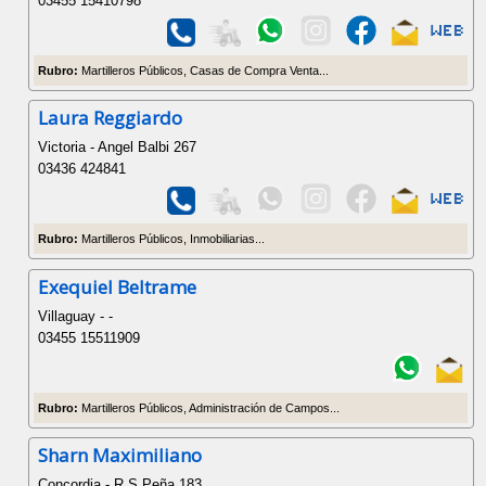
03455 15410798
Rubro:
Martilleros Públicos, Casas de Compra Venta...
Laura Reggiardo
Victoria - Angel Balbi 267
03436 424841
Rubro:
Martilleros Públicos, Inmobiliarias...
Exequiel Beltrame
Villaguay - -
03455 15511909
Rubro:
Martilleros Públicos, Administración de Campos...
Sharn Maximiliano
Concordia - R S Peña 183