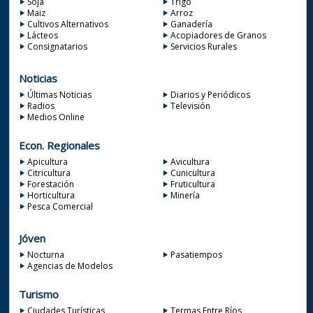
Soja
Trigo
Maiz
Arroz
Cultivos Alternativos
Ganadería
Lácteos
Acopiadores de Granos
Consignatarios
Servicios Rurales
Noticias
Últimas Noticias
Diarios y Periódicos
Radios
Televisión
Medios Online
Econ. Regionales
Apicultura
Avicultura
Citricultura
Cunicultura
Forestación
Fruticultura
Horticultura
Minería
Pesca Comercial
Jóven
Nocturna
Pasatiempos
Agencias de Modelos
Turismo
Ciudades Turísticas
Termas Entre Ríos