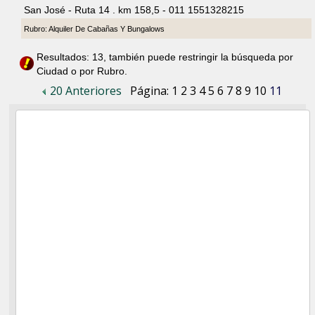
San José - Ruta 14 . km 158,5 - 011 1551328215
Rubro: Alquiler De Cabañas Y Bungalows
Resultados: 13, también puede restringir la búsqueda por
Ciudad o por Rubro.
20 Anteriores
Página:
1
2
3
4
5
6
7
8
9
10
11