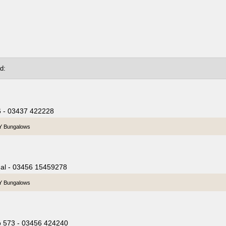
6 - 03437 422228
 Y Bungalows
mal - 03456 15459278
 Y Bungalows
o 573 - 03456 424240