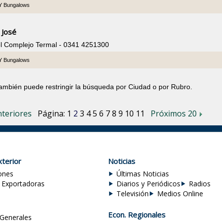
 Y Bungalows
 José
el Complejo Termal - 0341 4251300
 Y Bungalows
también puede restringir la búsqueda por Ciudad o por Rubro.
teriores
Página:
1
2
3
4
5
6
7
8
9
10
11
Próximos 20
terior
Noticias
ones
Últimas Noticias
 Exportadoras
Diarios y Periódicos
Radios
Televisión
Medios Online
Econ. Regionales
Generales