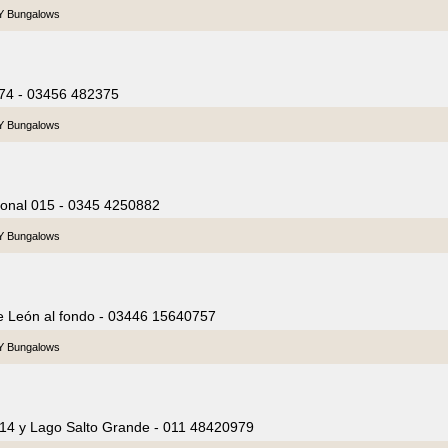
 Y Bungalows
174 - 03456 482375
 Y Bungalows
ional 015 - 0345 4250882
 Y Bungalows
e León al fondo - 03446 15640757
 Y Bungalows
 14 y Lago Salto Grande - 011 48420979