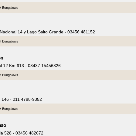
 Y Bungalows
 Nacional 14 y Lago Salto Grande - 03456 481152
 Y Bungalows
ón
al 12 Km 613 - 03437 15456326
 Y Bungalows
s 146 - 011 4788-9352
 Y Bungalows
nso
ia 528 - 03456 482672