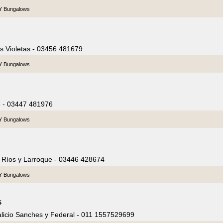
 Y Bungalows
as Violetas - 03456 481679
 Y Bungalows
75 - 03447 481976
 Y Bungalows
 Ríos y Larroque - 03446 428674
 Y Bungalows
s
licio Sanches y Federal - 011 1557529699