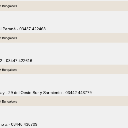
 Y Bungalows
el Paraná - 03437 422463
 Y Bungalows
72 - 03447 422616
 Y Bungalows
ay - 29 del Oeste Sur y Sarmiento - 03442 443779
 Y Bungalows
no a - 03446 436709