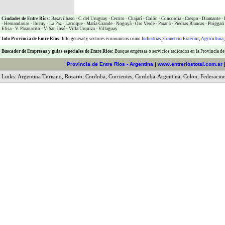
Ciudades de Entre Ríos:
Basavilbaso
-
C. del Uruguay
-
Cerrito
-
Chajarí
-
Colón
-
Concordia
-
Crespo
-
Diamante
-
-
Hernandarias
-
Ibicuy
-
La Paz
-
Larroque
-
María Grande
-
Nogoyá
-
Oro Verde
-
Paraná
-
Piedras Blancas
-
Puiggari
Elisa
-
V. Paranacito
-
V. San José
-
Villa Urquiza
-
Villaguay
Info Provincia de Entre Rios:
Info general y sectores economicos como
Industrias
,
Comercio Exterior
,
Agricultura
Buscador de Empresas
y
guias especiales de Entre Rios:
Busque empresas o servicios radicados en la Provincia de
Provincia de Entre Rios - Argentina
|
www.entreriostotal.com.ar
Links:
Argentina Turismo
,
Rosario
,
Cordoba
,
Corrientes
,
Cordoba-Argentina
,
Colon
,
Federacio