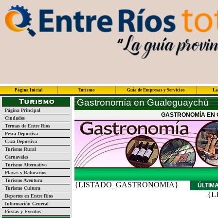
Página Inicial
Turismo
Guía de Empresas y Servicios
La
Gastronomía en Gualeguaychú
Página Principal
GASTRONOMÍA EN 
Ciudades
Termas de Entre Ríos
Pesca Deportiva
Caza Deportiva
Turismo Rural
Carnavales
Turismo Alternativo
Playas y Balnearios
Turismo Aventura
{LISTADO_GASTRONOMIA}
ÚLTIM
Turismo Cultura
{L
Deportes en Entre Ríos
Información General
Fiestas y Eventos