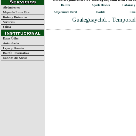
Hoteles
Aparts Hoteles
Cabañas y
Alojamientos
Mapa de Entre Ríos
Alojamiento Rural
Hostels
Camp
Rutas y Distancias
Gualeguaychú... Temporada
Servicios
Clima
Datos Útiles
Autoridades
Leyes y Decretos
Boletín Informativo
Noticias del Sector