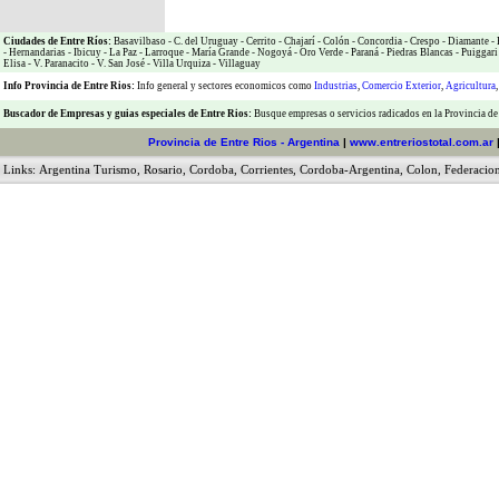
Ciudades de Entre Ríos:
Basavilbaso
-
C. del Uruguay
-
Cerrito
-
Chajarí
-
Colón
-
Concordia
-
Crespo
-
Diamante
-
-
Hernandarias
-
Ibicuy
-
La Paz
-
Larroque
-
María Grande
-
Nogoyá
-
Oro Verde
-
Paraná
-
Piedras Blancas
-
Puiggari
Elisa
-
V. Paranacito
-
V. San José
-
Villa Urquiza
-
Villaguay
Info Provincia de Entre Rios:
Info general y sectores economicos como
Industrias
,
Comercio Exterior
,
Agricultura
Buscador de Empresas
y
guias especiales de Entre Rios:
Busque empresas o servicios radicados en la Provincia de
Provincia de Entre Rios - Argentina
|
www.entreriostotal.com.ar
Links:
Argentina Turismo
,
Rosario
,
Cordoba
,
Corrientes
,
Cordoba-Argentina
,
Colon
,
Federacio