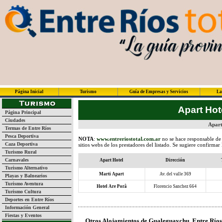
Página Inicial
Turismo
Guía de Empresas y Servicios
La
Apart Hot
Página Principal
Ciudades
Apart
Termas de Entre Ríos
Pesca Deportiva
NOTA
:
www.entreriostotal.com.ar
no se hace responsable de 
Caza Deportiva
sitios webs de los prestadores del listado. Se sugiere confirmar
Turismo Rural
Carnavales
Apart Hotel
Dirección
Turismo Alternativo
Marti Apart
Av. del valle 369
Playas y Balnearios
Turismo Aventura
Hotel Are Porâ
Florencio Sanchez 664
Turismo Cultura
Deportes en Entre Ríos
Información General
Fiestas y Eventos
Otros Alojamientos de Gualeguaychu, Entre Ríos