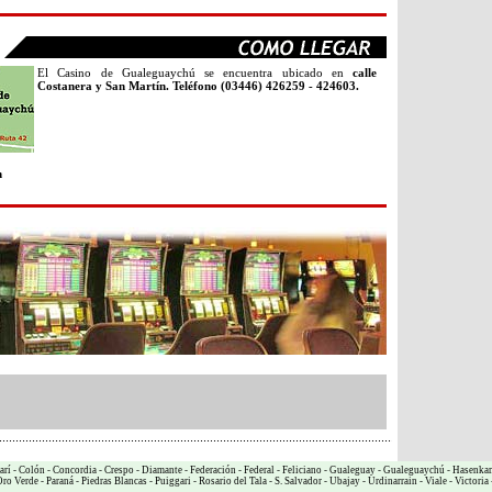
El Casino de Gualeguaychú se encuentra ubicado en
calle
Costanera y San Martín. Teléfono (03446) 426259 - 424603.
n
arí
-
Colón
-
Concordia
-
Crespo
-
Diamante
-
Federación
-
Federal
-
Feliciano
-
Gualeguay
-
Gualeguaychú
-
Hasenka
ro Verde
-
Paraná
-
Piedras Blancas
-
Puiggari
-
Rosario del Tala
-
S. Salvador
-
Ubajay
-
Urdinarrain
-
Viale
-
Victoria