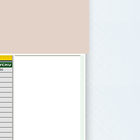
chú
u