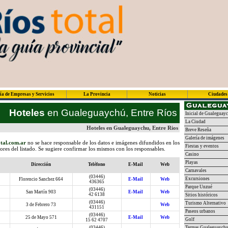
ía de Empresas y Servicios
La Provincia
Noticias
Ciudades
Hoteles
en Gualeguaychú, Entre Ríos
Inicial de Gualeguay
La Ciudad
Hoteles en Gualeguaychu, Entre Rios
Breve Reseña
Galería de imágenes
tal.com.ar
no se hace responsable de los datos e imágenes difundidos en los
Fiestas y eventos
dores del listado. Se sugiere confirmar los mismos con los responsables.
Casino
Playas
Dirección
Teléfono
E-Mail
Web
Carnavales
(03446)
Excursiones
Florencio Sanchez 664
E-Mail
Web
436365
Parque Unzué
(03446)
San Martín 903
E-Mail
Web
42 6138
Sitios históricos
(03446)
Turismo Alternativo
3 de Febrero 73
Web
431151
Paseos urbanos
(03446)
25 de Mayo 571
E-Mail
Web
Golf
15 62 4707
(03446)
Termas Gualeguaych