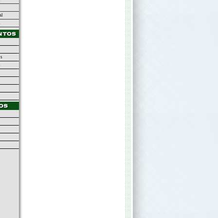
al
s
os
s