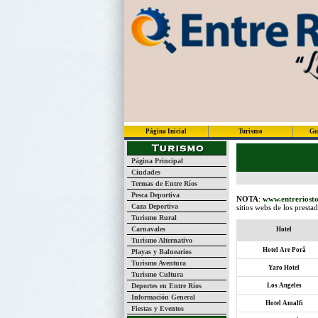
Página Inicial
Turismo
Gu
Página Principal
Ciudades
Termas de Entre Ríos
Pesca Deportiva
NOTA
:
www.entreriosto
Caza Deportiva
sitios webs de los presta
Turismo Rural
Carnavales
Hotel
Turismo Alternativo
Hotel Are Porâ
Playas y Balnearios
Turismo Aventura
Yaro Hotel
Turismo Cultura
Deportes en Entre Ríos
Los Angeles
Información General
Hotel Amalfi
Fiestas y Eventos