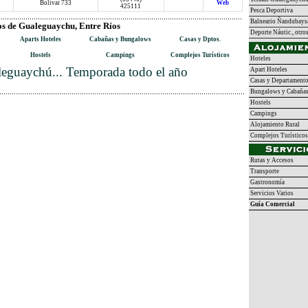
Bolívar 733
Web
425111
Pesca Deportiva
Balneario Ñandubays
os de Gualeguaychu, Entre Ríos
Deporte Náutic., otro
Aparts Hoteles
Cabañas y Bungalows
Casas y Dptos.
Hostels
Campings
Complejos Turísticos
Hoteles
eguaychú... Temporada todo el año
Apart Hoteles
Casas y Departament
Bungalows y Cabaña
Hostels
Campings
Alojamiento Rural
Complejos Turísticos
Rutas y Accesos
Transporte
Gastronomía
Servicios Varios
Guía Comercial