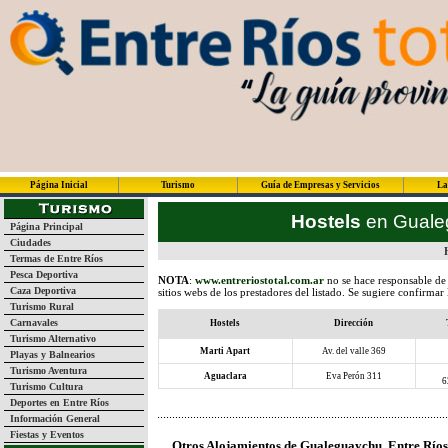
Página Inicial
Turismo
Guía de Empresas y Servicios
La
Hostels
en Guale
Página Principal
Ciudades
Termas de Entre Ríos
Pesca Deportiva
NOTA
:
www.entreriostotal.com.ar
no se hace responsable de 
Caza Deportiva
sitios webs de los prestadores del listado. Se sugiere confirmar
Turismo Rural
Carnavales
Hostels
Dirección
Turismo Alternativo
Marti Apart
Av. del valle 369
Playas y Balnearios
Turismo Aventura
Aguaclara
Eva Perón 311
6
Turismo Cultura
Deportes en Entre Ríos
Información General
Fiestas y Eventos
Otros Alojamientos de Gualeguaychu, Entre Ríos