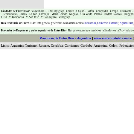
Ciudades de Entre Ríos:
Basavilbaso
-
C. del Uruguay
-
Cerrito
-
Chajarí
-
Colón
-
Concordia
-
Crespo
-
Diamante
-
-
Hernandarias
-
Ibicuy
-
La Paz
-
Larroque
-
María Grande
-
Nogoyá
-
Oro Verde
-
Paraná
-
Piedras Blancas
-
Puiggari
Elisa
-
V. Paranacito
-
V. San José
-
Villa Urquiza
-
Villaguay
Info Provincia de Entre Rios:
Info general y sectores economicos como
Industrias
,
Comercio Exterior
,
Agricultura
Buscador de Empresas
y
guias especiales de Entre Rios:
Busque empresas o servicios radicados en la Provincia de
Provincia de Entre Rios - Argentina
|
www.entreriostotal.com.ar
Links:
Argentina Turismo
,
Rosario
,
Cordoba
,
Corrientes
,
Cordoba-Argentina
,
Colon
,
Federacio