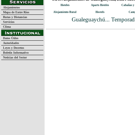
Hoteles
Aparts Hoteles
Cabañas y
Alojamientos
Mapa de Entre Ríos
Alojamiento Rural
Hostels
Camp
Rutas y Distancias
Gualeguaychú... Temporada
Servicios
Clima
Datos Útiles
Autoridades
Leyes y Decretos
Boletín Informativo
Noticias del Sector