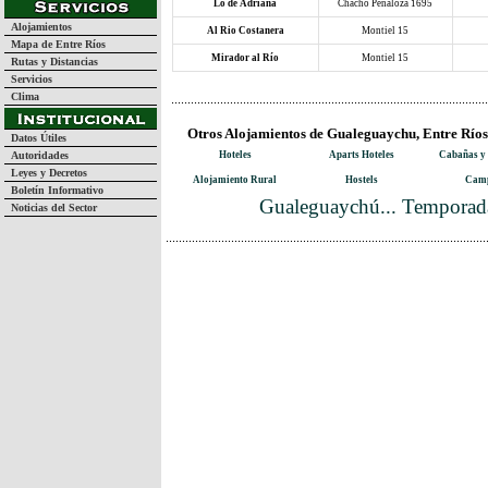
Lo de Adriana
Chacho Peñaloza 1695
Alojamientos
Al Rio Costanera
Montiel 15
Mapa de Entre Ríos
Mirador al Río
Montiel 15
Rutas y Distancias
Servicios
Clima
Otros Alojamientos de Gualeguaychu, Entre Ríos
Datos Útiles
Autoridades
Hoteles
Aparts Hoteles
Cabañas y
Leyes y Decretos
Alojamiento Rural
Hostels
Camp
Boletín Informativo
Gualeguaychú... Temporada
Noticias del Sector