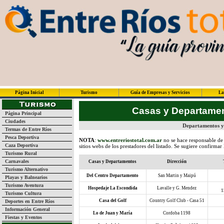
Página Inicial
Turismo
Guía de Empresas y Servicios
La
Casas y Departame
Página Principal
Ciudades
Departamentos y
Termas de Entre Ríos
Pesca Deportiva
NOTA
:
www.entreriostotal.com.ar
no se hace responsable de 
Caza Deportiva
sitios webs de los prestadores del listado. Se sugiere confirmar
Turismo Rural
Carnavales
Casas y Departamentos
Dirección
Turismo Alternativo
Del Centro Departamento
San Martin y Maipú
Playas y Balnearios
Turismo Aventura
Hospedaje La Escondida
Lavalle y G. Mendez
1
Turismo Cultura
Casa del Golf
Country Golf Club - Casa 51
Deportes en Entre Ríos
Información General
Lo de Juan y María
Cordoba 1198
Fiestas y Eventos