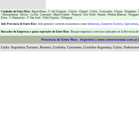
Ciudades de Entre Ríos:
Basavilbaso
-
C. del Uruguay
-
Cerrito
-
Chajarí
-
Colón
-
Concordia
-
Crespo
-
Diamante
-
-
Hernandarias
-
Ibicuy
-
La Paz
-
Larroque
-
María Grande
-
Nogoyá
-
Oro Verde
-
Paraná
-
Piedras Blancas
-
Puiggari
Elisa
-
V. Paranacito
-
V. San José
-
Villa Urquiza
-
Villaguay
Info Provincia de Entre Rios:
Info general y sectores economicos como
Industrias
,
Comercio Exterior
,
Agricultura
Buscador de Empresas
y
guias especiales de Entre Rios:
Busque empresas o servicios radicados en la Provincia de
Provincia de Entre Rios - Argentina
|
www.entreriostotal.com.ar
Links:
Argentina Turismo
,
Rosario
,
Cordoba
,
Corrientes
,
Cordoba-Argentina
,
Colon
,
Federacio